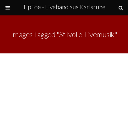
TipToe - Liveband aus Karlsruhe
Images Tagged "stilvolle-Livemusik"