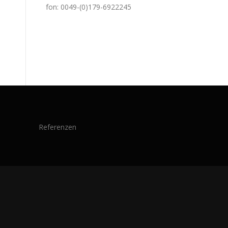
fon: 0049-(0)179-6922245
Referenzen