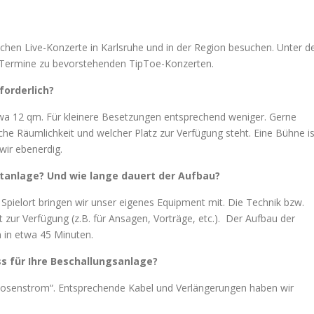
lichen Live-Konzerte in Karlsruhe und in der Region besuchen. Unter d
ie Termine zu bevorstehenden TipToe-Konzerten.
forderlich?
twa 12 qm. Für kleinere Besetzungen entsprechend weniger. Gerne
e Räumlichkeit und welcher Platz zur Verfügung steht. Eine Bühne is
 wir ebenerdig.
htanlage? Und wie lange dauert der Aufbau?
pielort bringen wir unser eigenes Equipment mit. Die Technik bzw.
t zur Verfügung (z.B. für Ansagen, Vorträge, etc.). Der Aufbau der
n in etwa 45 Minuten.
s für Ihre Beschallungsanlage?
kdosenstrom“. Entsprechende Kabel und Verlängerungen haben wir