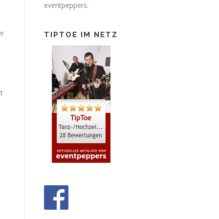
eventpeppers.
er
TIPTOE IM NETZ
t