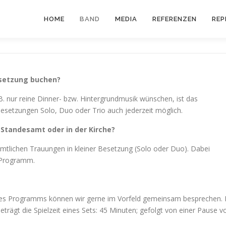
HOME
BAND
MEDIA
REFERENZEN
REP
Besetzung buchen?
.B. nur reine Dinner- bzw. Hintergrundmusik wünschen, ist das
 Besetzungen Solo, Duo oder Trio auch jederzeit möglich.
 Standesamt oder in der Kirche?
samtlichen Trauungen in kleiner Besetzung (Solo oder Duo). Dabei
s Programm.
eres Programms können wir gerne im Vorfeld gemeinsam besprechen. 
 beträgt die Spielzeit eines Sets: 45 Minuten; gefolgt von einer Pause v