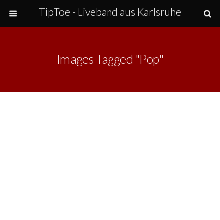
TipToe - Liveband aus Karlsruhe
Images Tagged "pop"