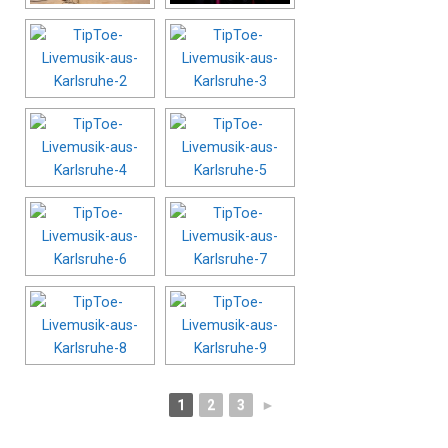
1
2
3
►